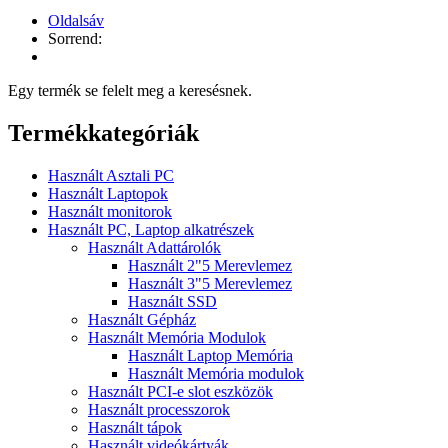
Oldalsáv
Sorrend:
Egy termék se felelt meg a keresésnek.
Termékkategóriák
Használt Asztali PC
Használt Laptopok
Használt monitorok
Használt PC, Laptop alkatrészek
Használt Adattárolók
Használt 2"5 Merevlemez
Használt 3"5 Merevlemez
Használt SSD
Használt Gépház
Használt Memória Modulok
Használt Laptop Memória
Használt Memória modulok
Használt PCI-e slot eszközök
Használt processzorok
Használt tápok
Használt videókártyák