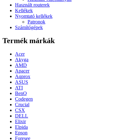
Használt routerek
Kellékek
Nyomtató kellékek
Patronok
Számítógépek
Termék márkák
Acer
Akyga
AMD
Apacer
Aqprox
ASUS
ATI
BenQ
Codegen
Crucial
CSX
DELL
Elixir
Elpida
Epson
Foresee