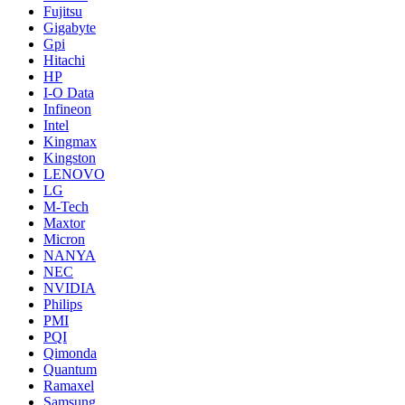
Fujitsu
Gigabyte
Gpi
Hitachi
HP
I-O Data
Infineon
Intel
Kingmax
Kingston
LENOVO
LG
M-Tech
Maxtor
Micron
NANYA
NEC
NVIDIA
Philips
PMI
PQI
Qimonda
Quantum
Ramaxel
Samsung