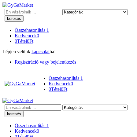
Keresés
Összehasonlítás
1
Kedvencek
0
0
Tétel
0
Ft
Lépjen velünk
kapcsolat
ba!
Regisztráció vagy bejelentkezés
Összehasonlítás
1
Kedvencek
0
0
Tétel
0
Ft
Keresés
Összehasonlítás
1
Kedvencek
0
0
Tétel
0
Ft