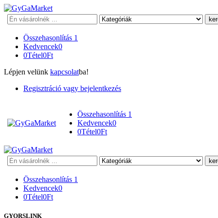
Keresés
Összehasonlítás
1
Kedvencek
0
0
Tétel
0
Ft
Lépjen velünk
kapcsolat
ba!
Regisztráció vagy bejelentkezés
Összehasonlítás
1
Kedvencek
0
0
Tétel
0
Ft
Keresés
Összehasonlítás
1
Kedvencek
0
0
Tétel
0
Ft
GYORSLINK