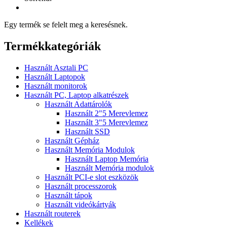
Egy termék se felelt meg a keresésnek.
Termékkategóriák
Használt Asztali PC
Használt Laptopok
Használt monitorok
Használt PC, Laptop alkatrészek
Használt Adattárolók
Használt 2"5 Merevlemez
Használt 3"5 Merevlemez
Használt SSD
Használt Gépház
Használt Memória Modulok
Használt Laptop Memória
Használt Memória modulok
Használt PCI-e slot eszközök
Használt processzorok
Használt tápok
Használt videókártyák
Használt routerek
Kellékek