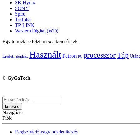
SK Hynix
SONY
Spire
Toshiba
TP-LINK
Western Digital (WD)
Egy termék se felelt meg a keresésnek.
Használt
processzor
Táp
Patron
Utáng
Eredeti
gépház
PC
©
GyGaTech
Keresés
Navigáció
Fiók
Regisztráció vagy bejelentkezés