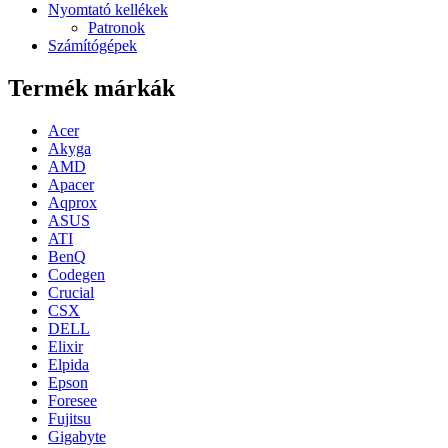
Nyomtató kellékek
Patronok
Számítógépek
Termék márkák
Acer
Akyga
AMD
Apacer
Aqprox
ASUS
ATI
BenQ
Codegen
Crucial
CSX
DELL
Elixir
Elpida
Epson
Foresee
Fujitsu
Gigabyte