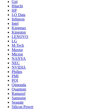
Gpi
Hitachi
HP
I-O Data
Infineon
Intel
Kingmax
Kingston
LENOVO
LG
M-Tech
Maxtor
Micron
NANYA
NEC
NVIDIA
Philips
PMI
PQI
Qimonda
Quantum
Ramaxel
Samsung
Seagate
Silicon Power