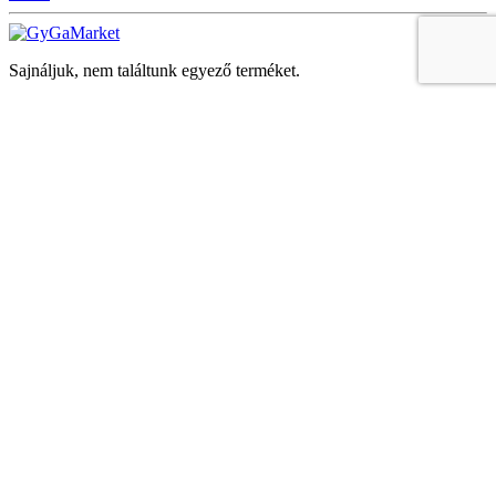
Sajnáljuk, nem találtunk egyező terméket.
Keresés
Navigáció
Fiók
Regisztráció vagy bejelentkezés
KOSÁR
Bezár
KEDVENCEK
Bezár
Megtekintve
LEGUTÓBB MEGTEKINTETT