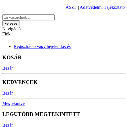
ÁSZF
|
Adatvédelmi Tájékoztató
Keresés
Navigáció
Fiók
Regisztráció vagy bejelentkezés
KOSÁR
Bezár
KEDVENCEK
Bezár
Megtekintve
LEGUTÓBB MEGTEKINTETT
Bezár