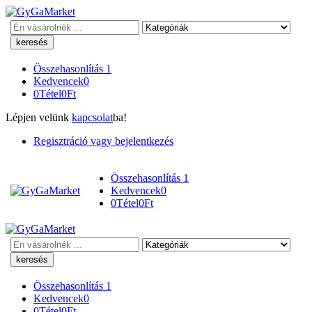
Keresés
Összehasonlítás
1
Kedvencek
0
0
Tétel
0
Ft
Lépjen velünk
kapcsolat
ba!
Regisztráció vagy bejelentkezés
Összehasonlítás
1
Kedvencek
0
0
Tétel
0
Ft
Keresés
Összehasonlítás
1
Kedvencek
0
0
Tétel
0
Ft