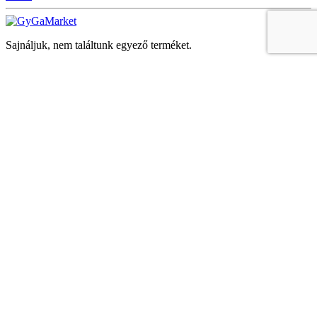
Sajnáljuk, nem találtunk egyező terméket.
Keresés
Navigáció
Fiók
Regisztráció vagy bejelentkezés
KOSÁR
Bezár
KEDVENCEK
Bezár
Megtekintve
LEGUTÓBB MEGTEKINTETT