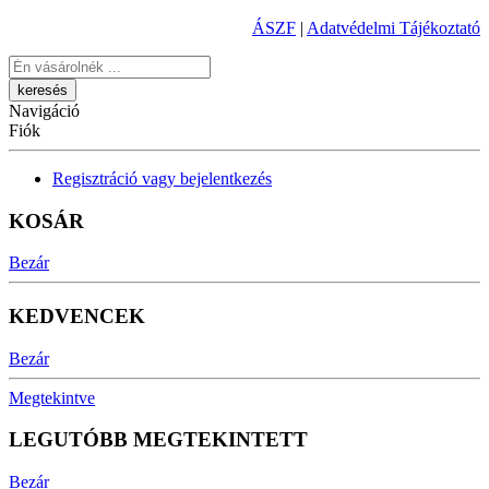
ÁSZF
|
Adatvédelmi Tájékoztató
Keresés
Navigáció
Fiók
Regisztráció vagy bejelentkezés
KOSÁR
Bezár
KEDVENCEK
Bezár
Megtekintve
LEGUTÓBB MEGTEKINTETT
Bezár