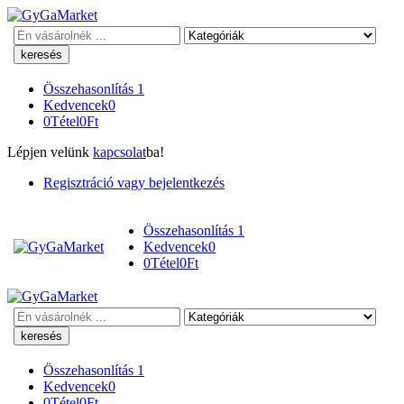
Keresés
Összehasonlítás
1
Kedvencek
0
0
Tétel
0
Ft
Lépjen velünk
kapcsolat
ba!
Regisztráció vagy bejelentkezés
Összehasonlítás
1
Kedvencek
0
0
Tétel
0
Ft
Keresés
Összehasonlítás
1
Kedvencek
0
0
Tétel
0
Ft