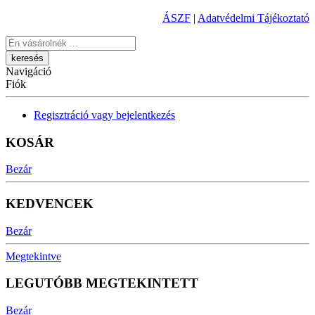
ÁSZF
|
Adatvédelmi Tájékoztató
Keresés
Navigáció
Fiók
Regisztráció vagy bejelentkezés
KOSÁR
Bezár
KEDVENCEK
Bezár
Megtekintve
LEGUTÓBB MEGTEKINTETT
Bezár