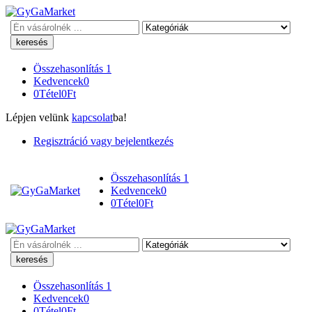
Keresés
Összehasonlítás
1
Kedvencek
0
0
Tétel
0
Ft
Lépjen velünk
kapcsolat
ba!
Regisztráció vagy bejelentkezés
Összehasonlítás
1
Kedvencek
0
0
Tétel
0
Ft
Keresés
Összehasonlítás
1
Kedvencek
0
0
Tétel
0
Ft