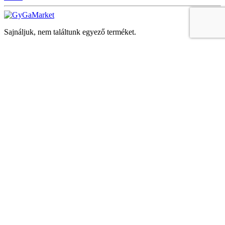
Sajnáljuk, nem találtunk egyező terméket.
Keresés
Navigáció
Fiók
Regisztráció vagy bejelentkezés
KOSÁR
Bezár
KEDVENCEK
Bezár
Megtekintve
LEGUTÓBB MEGTEKINTETT