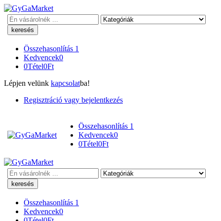
Keresés
Összehasonlítás
1
Kedvencek
0
0
Tétel
0
Ft
Lépjen velünk
kapcsolat
ba!
Regisztráció vagy bejelentkezés
Összehasonlítás
1
Kedvencek
0
0
Tétel
0
Ft
Keresés
Összehasonlítás
1
Kedvencek
0
0
Tétel
0
Ft