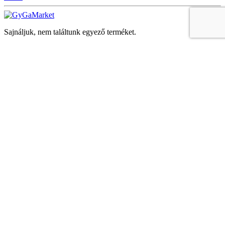
Sajnáljuk, nem találtunk egyező terméket.
Keresés
Navigáció
Fiók
Regisztráció vagy bejelentkezés
KOSÁR
Bezár
KEDVENCEK
Bezár
Megtekintve
LEGUTÓBB MEGTEKINTETT