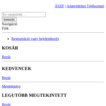
ÁSZF
|
Adatvédelmi Tájékoztató
Keresés
Navigáció
Fiók
Regisztráció vagy bejelentkezés
KOSÁR
Bezár
KEDVENCEK
Bezár
Megtekintve
LEGUTÓBB MEGTEKINTETT
Bezár