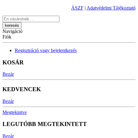
ÁSZF
|
Adatvédelmi Tájékoztató
Keresés
Navigáció
Fiók
Regisztráció vagy bejelentkezés
KOSÁR
Bezár
KEDVENCEK
Bezár
Megtekintve
LEGUTÓBB MEGTEKINTETT
Bezár