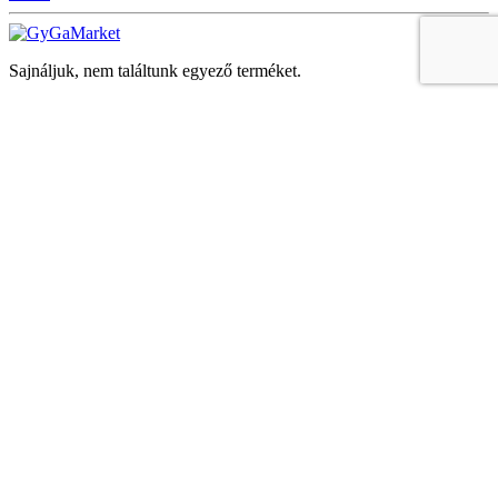
Sajnáljuk, nem találtunk egyező terméket.
Keresés
Navigáció
Fiók
Regisztráció vagy bejelentkezés
KOSÁR
Bezár
KEDVENCEK
Bezár
Megtekintve
LEGUTÓBB MEGTEKINTETT