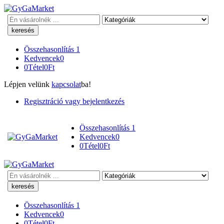
Keresés
Összehasonlítás
1
Kedvencek
0
0
Tétel
0
Ft
Lépjen velünk
kapcsolat
ba!
Regisztráció vagy bejelentkezés
Összehasonlítás
1
Kedvencek
0
0
Tétel
0
Ft
Keresés
Összehasonlítás
1
Kedvencek
0
0
Tétel
0
Ft