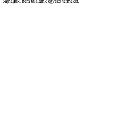
Sajnáljuk, nem találtunk egyező terméket.
Keresés
Navigáció
Fiók
Regisztráció vagy bejelentkezés
KOSÁR
Bezár
KEDVENCEK
Bezár
Megtekintve
LEGUTÓBB MEGTEKINTETT
Bezár