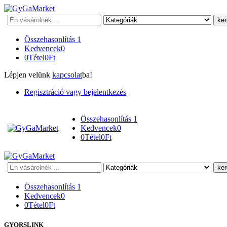
Keresés
Összehasonlítás
1
Kedvencek
0
0
Tétel
0
Ft
Lépjen velünk
kapcsolat
ba!
Regisztráció vagy bejelentkezés
Összehasonlítás
1
Kedvencek
0
0
Tétel
0
Ft
Keresés
Összehasonlítás
1
Kedvencek
0
0
Tétel
0
Ft
GYORSLINK