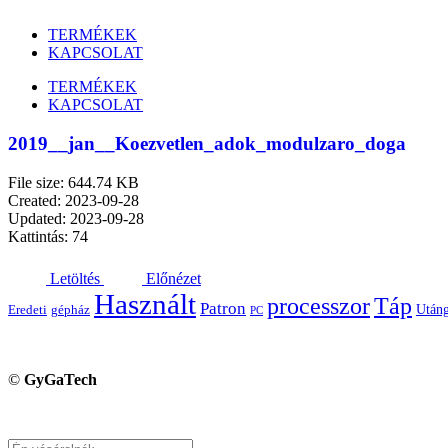
TERMÉKEK
KAPCSOLAT
TERMÉKEK
KAPCSOLAT
2019__jan__Koezvetlen_adok_modulzaro_doga
File size: 644.74 KB
Created: 2023-09-28
Updated: 2023-09-28
Kattintás: 74
Letöltés
Előnézet
Használt
processzor
Táp
Patron
Utáng
Eredeti
gépház
PC
©
GyGaTech
Keresés