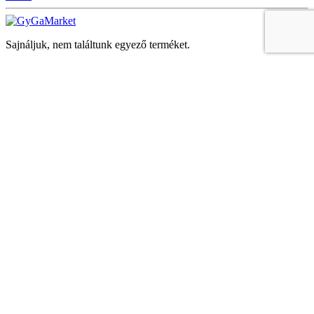
Sajnáljuk, nem találtunk egyező terméket.
Keresés
Navigáció
Fiók
Regisztráció vagy bejelentkezés
KOSÁR
Bezár
KEDVENCEK
Bezár
Megtekintve
LEGUTÓBB MEGTEKINTETT