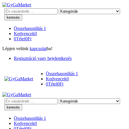
Keresés
Összehasonlítás
1
Kedvencek
0
0
Tétel
0
Ft
Lépjen velünk
kapcsolat
ba!
Regisztráció vagy bejelentkezés
Összehasonlítás
1
Kedvencek
0
0
Tétel
0
Ft
Keresés
Összehasonlítás
1
Kedvencek
0
0
Tétel
0
Ft