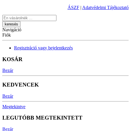
ÁSZF
|
Adatvédelmi Tájékoztató
Keresés
Navigáció
Fiók
Regisztráció vagy bejelentkezés
KOSÁR
Bezár
KEDVENCEK
Bezár
Megtekintve
LEGUTÓBB MEGTEKINTETT
Bezár