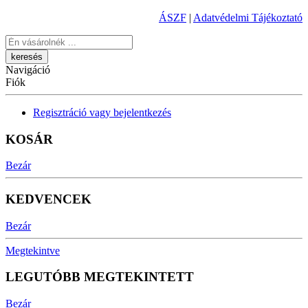
ÁSZF
|
Adatvédelmi Tájékoztató
Keresés
Navigáció
Fiók
Regisztráció vagy bejelentkezés
KOSÁR
Bezár
KEDVENCEK
Bezár
Megtekintve
LEGUTÓBB MEGTEKINTETT
Bezár