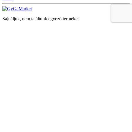
Sajnáljuk, nem találtunk egyező terméket.
Keresés
Navigáció
Fiók
Regisztráció vagy bejelentkezés
KOSÁR
Bezár
KEDVENCEK
Bezár
Megtekintve
LEGUTÓBB MEGTEKINTETT