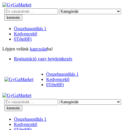
Keresés
Összehasonlítás
1
Kedvencek
0
0
Tétel
0
Ft
Lépjen velünk
kapcsolat
ba!
Regisztráció vagy bejelentkezés
Összehasonlítás
1
Kedvencek
0
0
Tétel
0
Ft
Keresés
Összehasonlítás
1
Kedvencek
0
0
Tétel
0
Ft