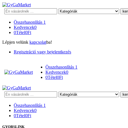
Keresés
Összehasonlítás
1
Kedvencek
0
0
Tétel
0
Ft
Lépjen velünk
kapcsolat
ba!
Regisztráció vagy bejelentkezés
Összehasonlítás
1
Kedvencek
0
0
Tétel
0
Ft
Keresés
Összehasonlítás
1
Kedvencek
0
0
Tétel
0
Ft
GYORSLINK