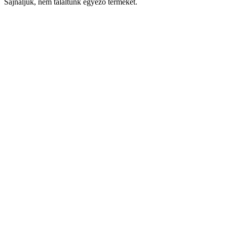
Sajnáljuk, nem találtunk egyező terméket.
Keresés
Navigáció
Fiók
Regisztráció vagy bejelentkezés
KOSÁR
Bezár
KEDVENCEK
Bezár
Megtekintve
LEGUTÓBB MEGTEKINTETT
Bezár