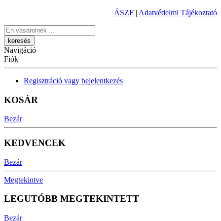
ÁSZF
|
Adatvédelmi Tájékoztató
Keresés
Navigáció
Fiók
Regisztráció vagy bejelentkezés
KOSÁR
Bezár
KEDVENCEK
Bezár
Megtekintve
LEGUTÓBB MEGTEKINTETT
Bezár