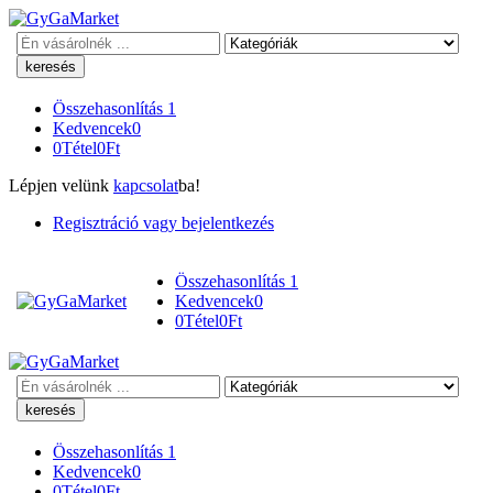
Keresés
Összehasonlítás
1
Kedvencek
0
0
Tétel
0
Ft
Lépjen velünk
kapcsolat
ba!
Regisztráció vagy bejelentkezés
Összehasonlítás
1
Kedvencek
0
0
Tétel
0
Ft
Keresés
Összehasonlítás
1
Kedvencek
0
0
Tétel
0
Ft