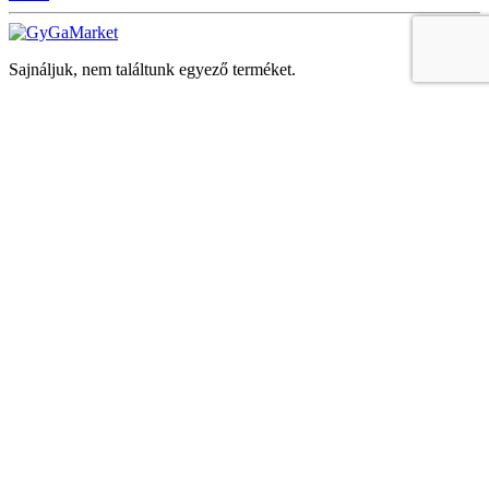
Sajnáljuk, nem találtunk egyező terméket.
Keresés
Navigáció
Fiók
Regisztráció vagy bejelentkezés
KOSÁR
Bezár
KEDVENCEK
Bezár
Megtekintve
LEGUTÓBB MEGTEKINTETT