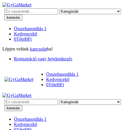
Keresés
Összehasonlítás
1
Kedvencek
0
0
Tétel
0
Ft
Lépjen velünk
kapcsolat
ba!
Regisztráció vagy bejelentkezés
Összehasonlítás
1
Kedvencek
0
0
Tétel
0
Ft
Keresés
Összehasonlítás
1
Kedvencek
0
0
Tétel
0
Ft