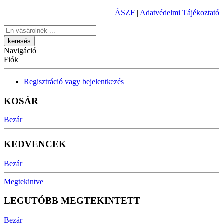
ÁSZF
|
Adatvédelmi Tájékoztató
Keresés
Navigáció
Fiók
Regisztráció vagy bejelentkezés
KOSÁR
Bezár
KEDVENCEK
Bezár
Megtekintve
LEGUTÓBB MEGTEKINTETT
Bezár