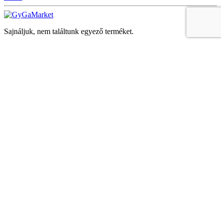
Sajnáljuk, nem találtunk egyező terméket.
Keresés
Navigáció
Fiók
Regisztráció vagy bejelentkezés
KOSÁR
Bezár
KEDVENCEK
Bezár
Megtekintve
LEGUTÓBB MEGTEKINTETT