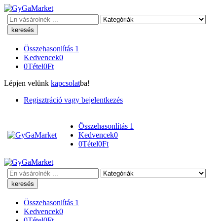
Keresés
Összehasonlítás
1
Kedvencek
0
0
Tétel
0
Ft
Lépjen velünk
kapcsolat
ba!
Regisztráció vagy bejelentkezés
Összehasonlítás
1
Kedvencek
0
0
Tétel
0
Ft
Keresés
Összehasonlítás
1
Kedvencek
0
0
Tétel
0
Ft