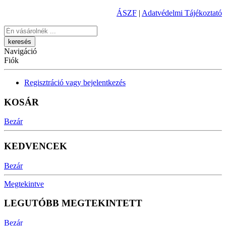
ÁSZF
|
Adatvédelmi Tájékoztató
Keresés
Navigáció
Fiók
Regisztráció vagy bejelentkezés
KOSÁR
Bezár
KEDVENCEK
Bezár
Megtekintve
LEGUTÓBB MEGTEKINTETT
Bezár