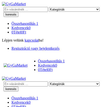
Keresés
Összehasonlítás
1
Kedvencek
0
0
Tétel
0
Ft
Lépjen velünk
kapcsolat
ba!
Regisztráció vagy bejelentkezés
Összehasonlítás
1
Kedvencek
0
0
Tétel
0
Ft
Keresés
Összehasonlítás
1
Kedvencek
0
0
Tétel
0
Ft