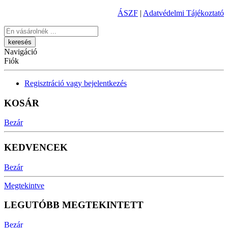
ÁSZF
|
Adatvédelmi Tájékoztató
Keresés
Navigáció
Fiók
Regisztráció vagy bejelentkezés
KOSÁR
Bezár
KEDVENCEK
Bezár
Megtekintve
LEGUTÓBB MEGTEKINTETT
Bezár