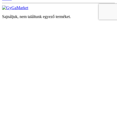
Sajnáljuk, nem találtunk egyező terméket.
Keresés
Navigáció
Fiók
Regisztráció vagy bejelentkezés
KOSÁR
Bezár
KEDVENCEK
Bezár
Megtekintve
LEGUTÓBB MEGTEKINTETT