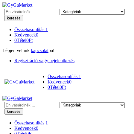
Keresés
Összehasonlítás
1
Kedvencek
0
0
Tétel
0
Ft
Lépjen velünk
kapcsolat
ba!
Regisztráció vagy bejelentkezés
Összehasonlítás
1
Kedvencek
0
0
Tétel
0
Ft
Keresés
Összehasonlítás
1
Kedvencek
0
0
Tétel
0
Ft