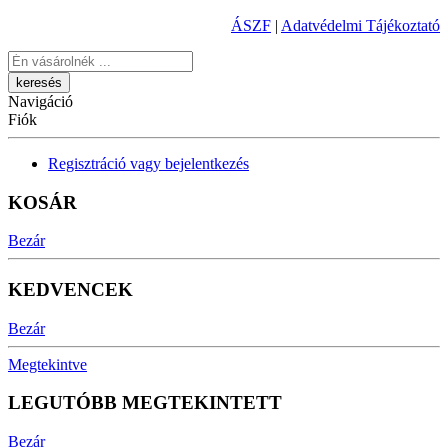
ÁSZF
|
Adatvédelmi Tájékoztató
Keresés
Navigáció
Fiók
Regisztráció vagy bejelentkezés
KOSÁR
Bezár
KEDVENCEK
Bezár
Megtekintve
LEGUTÓBB MEGTEKINTETT
Bezár