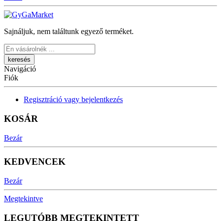
Sajnáljuk, nem találtunk egyező terméket.
Keresés
Navigáció
Fiók
Regisztráció vagy bejelentkezés
KOSÁR
Bezár
KEDVENCEK
Bezár
Megtekintve
LEGUTÓBB MEGTEKINTETT