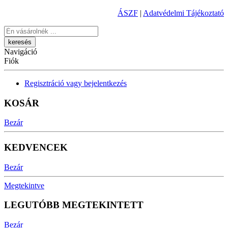
ÁSZF
|
Adatvédelmi Tájékoztató
Keresés
Navigáció
Fiók
Regisztráció vagy bejelentkezés
KOSÁR
Bezár
KEDVENCEK
Bezár
Megtekintve
LEGUTÓBB MEGTEKINTETT
Bezár