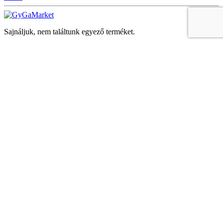
Sajnáljuk, nem találtunk egyező terméket.
Keresés
Navigáció
Fiók
Regisztráció vagy bejelentkezés
KOSÁR
Bezár
KEDVENCEK
Bezár
Megtekintve
LEGUTÓBB MEGTEKINTETT