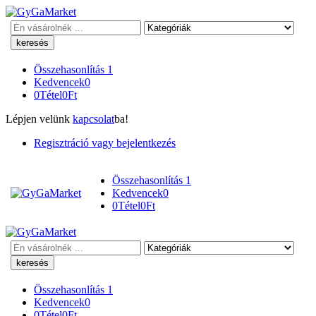
Keresés
Összehasonlítás
1
Kedvencek
0
0
Tétel
0
Ft
Lépjen velünk
kapcsolat
ba!
Regisztráció vagy bejelentkezés
Összehasonlítás
1
Kedvencek
0
0
Tétel
0
Ft
Keresés
Összehasonlítás
1
Kedvencek
0
0
Tétel
0
Ft