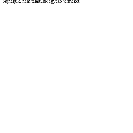
Sajnáljuk, nem találtunk egyező terméket.
Keresés
Navigáció
Fiók
Regisztráció vagy bejelentkezés
KOSÁR
Bezár
KEDVENCEK
Bezár
Megtekintve
LEGUTÓBB MEGTEKINTETT
Bezár