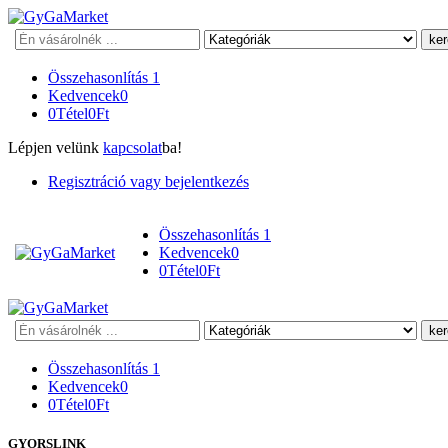
Keresés
Összehasonlítás
1
Kedvencek
0
0
Tétel
0
Ft
Lépjen velünk
kapcsolat
ba!
Regisztráció vagy bejelentkezés
Összehasonlítás
1
Kedvencek
0
0
Tétel
0
Ft
Keresés
Összehasonlítás
1
Kedvencek
0
0
Tétel
0
Ft
GYORSLINK