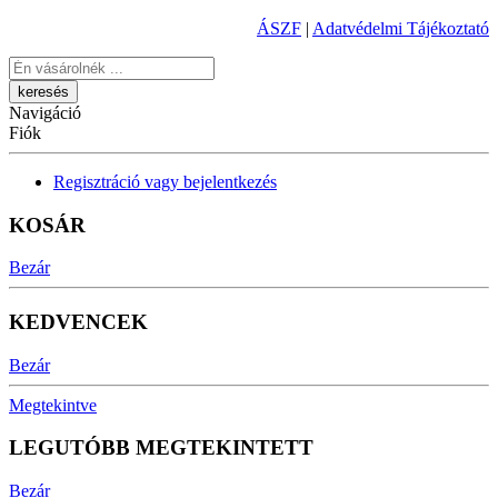
ÁSZF
|
Adatvédelmi Tájékoztató
Keresés
Navigáció
Fiók
Regisztráció vagy bejelentkezés
KOSÁR
Bezár
KEDVENCEK
Bezár
Megtekintve
LEGUTÓBB MEGTEKINTETT
Bezár