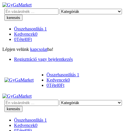
Keresés
Összehasonlítás
1
Kedvencek
0
0
Tétel
0
Ft
Lépjen velünk
kapcsolat
ba!
Regisztráció vagy bejelentkezés
Összehasonlítás
1
Kedvencek
0
0
Tétel
0
Ft
Keresés
Összehasonlítás
1
Kedvencek
0
0
Tétel
0
Ft