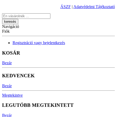
ÁSZF
|
Adatvédelmi Tájékoztató
Keresés
Navigáció
Fiók
Regisztráció vagy bejelentkezés
KOSÁR
Bezár
KEDVENCEK
Bezár
Megtekintve
LEGUTÓBB MEGTEKINTETT
Bezár