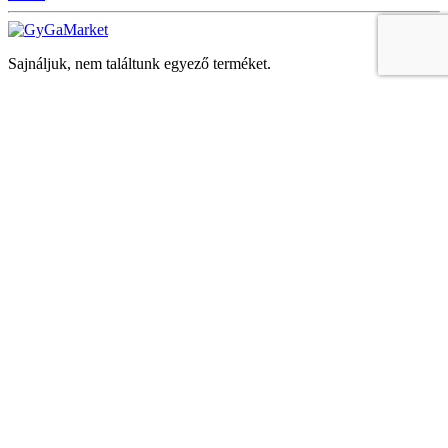
Sajnáljuk, nem találtunk egyező terméket.
Keresés
Navigáció
Fiók
Regisztráció vagy bejelentkezés
KOSÁR
Bezár
KEDVENCEK
Bezár
Megtekintve
LEGUTÓBB MEGTEKINTETT