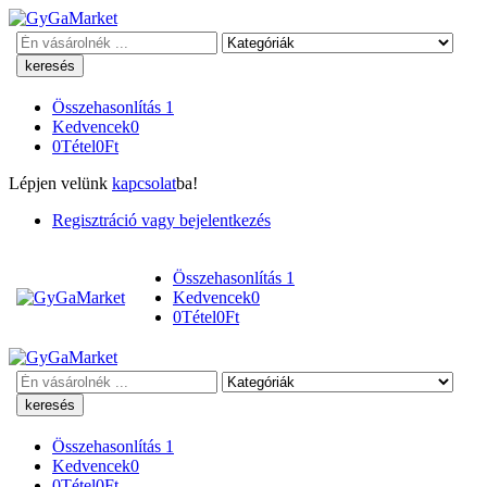
Keresés
Összehasonlítás
1
Kedvencek
0
0
Tétel
0
Ft
Lépjen velünk
kapcsolat
ba!
Regisztráció vagy bejelentkezés
Összehasonlítás
1
Kedvencek
0
0
Tétel
0
Ft
Keresés
Összehasonlítás
1
Kedvencek
0
0
Tétel
0
Ft