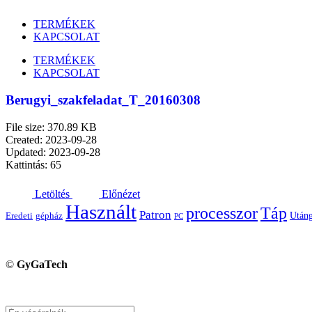
TERMÉKEK
KAPCSOLAT
TERMÉKEK
KAPCSOLAT
Berugyi_szakfeladat_T_20160308
File size: 370.89 KB
Created: 2023-09-28
Updated: 2023-09-28
Kattintás: 65
Letöltés
Előnézet
Használt
processzor
Táp
Patron
Utáng
Eredeti
gépház
PC
©
GyGaTech
Keresés