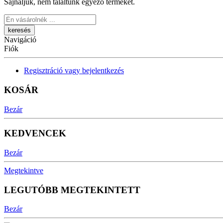
Sajnáljuk, nem találtunk egyező terméket.
Keresés
Navigáció
Fiók
Regisztráció vagy bejelentkezés
KOSÁR
Bezár
KEDVENCEK
Bezár
Megtekintve
LEGUTÓBB MEGTEKINTETT
Bezár