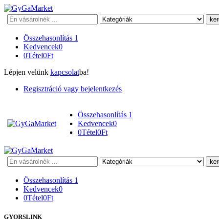
Keresés
Összehasonlítás
1
Kedvencek
0
0
Tétel
0
Ft
Lépjen velünk
kapcsolat
ba!
Regisztráció vagy bejelentkezés
Összehasonlítás
1
Kedvencek
0
0
Tétel
0
Ft
Keresés
Összehasonlítás
1
Kedvencek
0
0
Tétel
0
Ft
GYORSLINK