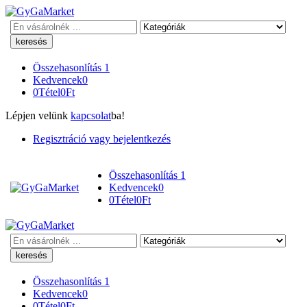
Keresés
Összehasonlítás
1
Kedvencek
0
0
Tétel
0
Ft
Lépjen velünk
kapcsolat
ba!
Regisztráció vagy bejelentkezés
Összehasonlítás
1
Kedvencek
0
0
Tétel
0
Ft
Keresés
Összehasonlítás
1
Kedvencek
0
0
Tétel
0
Ft