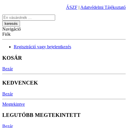
ÁSZF
|
Adatvédelmi Tájékoztató
Keresés
Navigáció
Fiók
Regisztráció vagy bejelentkezés
KOSÁR
Bezár
KEDVENCEK
Bezár
Megtekintve
LEGUTÓBB MEGTEKINTETT
Bezár