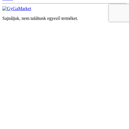
Sajnáljuk, nem találtunk egyező terméket.
Keresés
Navigáció
Fiók
Regisztráció vagy bejelentkezés
KOSÁR
Bezár
KEDVENCEK
Bezár
Megtekintve
LEGUTÓBB MEGTEKINTETT