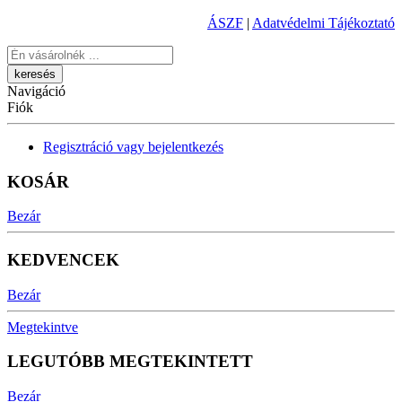
ÁSZF
|
Adatvédelmi Tájékoztató
Keresés
Navigáció
Fiók
Regisztráció vagy bejelentkezés
KOSÁR
Bezár
KEDVENCEK
Bezár
Megtekintve
LEGUTÓBB MEGTEKINTETT
Bezár