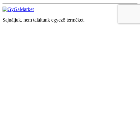
Sajnáljuk, nem találtunk egyező terméket.
Keresés
Navigáció
Fiók
Regisztráció vagy bejelentkezés
KOSÁR
Bezár
KEDVENCEK
Bezár
Megtekintve
LEGUTÓBB MEGTEKINTETT