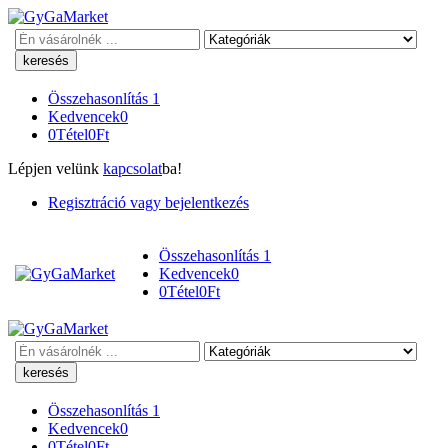
Keresés
Összehasonlítás
1
Kedvencek
0
0
Tétel
0
Ft
Lépjen velünk
kapcsolat
ba!
Regisztráció vagy bejelentkezés
Összehasonlítás
1
Kedvencek
0
0
Tétel
0
Ft
Keresés
Összehasonlítás
1
Kedvencek
0
0
Tétel
0
Ft