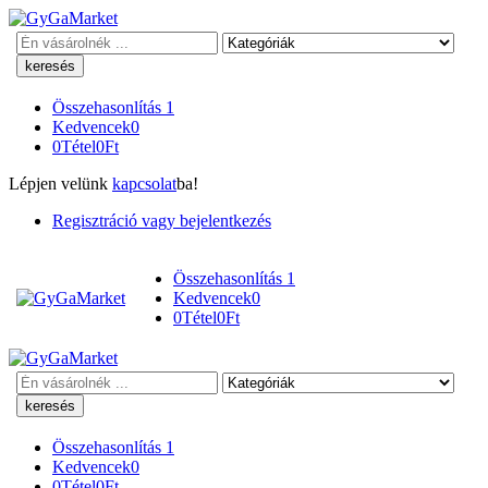
Keresés
Összehasonlítás
1
Kedvencek
0
0
Tétel
0
Ft
Lépjen velünk
kapcsolat
ba!
Regisztráció vagy bejelentkezés
Összehasonlítás
1
Kedvencek
0
0
Tétel
0
Ft
Keresés
Összehasonlítás
1
Kedvencek
0
0
Tétel
0
Ft