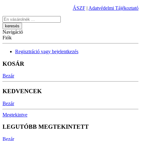
ÁSZF
|
Adatvédelmi Tájékoztató
Keresés
Navigáció
Fiók
Regisztráció vagy bejelentkezés
KOSÁR
Bezár
KEDVENCEK
Bezár
Megtekintve
LEGUTÓBB MEGTEKINTETT
Bezár