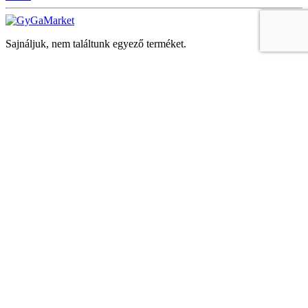
Sajnáljuk, nem találtunk egyező terméket.
Keresés
Navigáció
Fiók
Regisztráció vagy bejelentkezés
KOSÁR
Bezár
KEDVENCEK
Bezár
Megtekintve
LEGUTÓBB MEGTEKINTETT