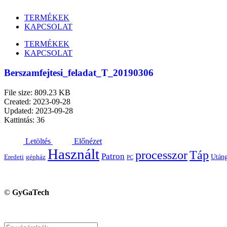
TERMÉKEK
KAPCSOLAT
TERMÉKEK
KAPCSOLAT
Berszamfejtesi_feladat_T_20190306
File size: 809.23 KB
Created: 2023-09-28
Updated: 2023-09-28
Kattintás: 36
Letöltés
Előnézet
Használt
processzor
Táp
Patron
Utáng
Eredeti
gépház
PC
©
GyGaTech
Keresés