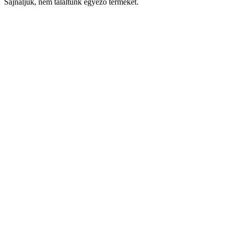
Sajnáljuk, nem találtunk egyező terméket.
Keresés
Navigáció
Fiók
Regisztráció vagy bejelentkezés
KOSÁR
Bezár
KEDVENCEK
Bezár
Megtekintve
LEGUTÓBB MEGTEKINTETT
Bezár