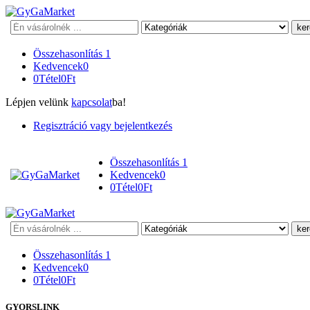
Keresés
Összehasonlítás
1
Kedvencek
0
0
Tétel
0
Ft
Lépjen velünk
kapcsolat
ba!
Regisztráció vagy bejelentkezés
Összehasonlítás
1
Kedvencek
0
0
Tétel
0
Ft
Keresés
Összehasonlítás
1
Kedvencek
0
0
Tétel
0
Ft
GYORSLINK