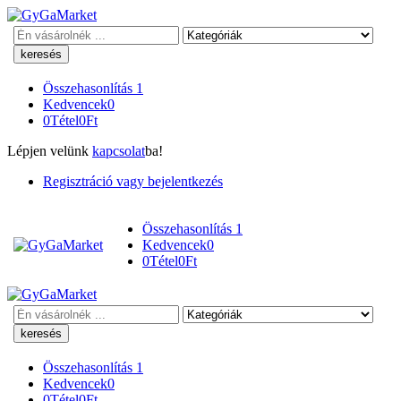
Keresés
Összehasonlítás
1
Kedvencek
0
0
Tétel
0
Ft
Lépjen velünk
kapcsolat
ba!
Regisztráció vagy bejelentkezés
Összehasonlítás
1
Kedvencek
0
0
Tétel
0
Ft
Keresés
Összehasonlítás
1
Kedvencek
0
0
Tétel
0
Ft