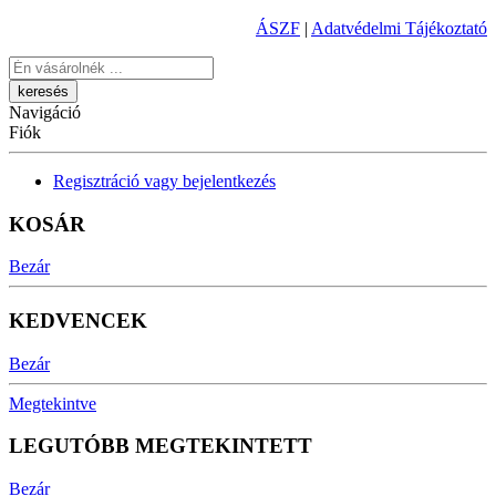
ÁSZF
|
Adatvédelmi Tájékoztató
Keresés
Navigáció
Fiók
Regisztráció vagy bejelentkezés
KOSÁR
Bezár
KEDVENCEK
Bezár
Megtekintve
LEGUTÓBB MEGTEKINTETT
Bezár