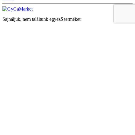
Sajnáljuk, nem találtunk egyező terméket.
Keresés
Navigáció
Fiók
Regisztráció vagy bejelentkezés
KOSÁR
Bezár
KEDVENCEK
Bezár
Megtekintve
LEGUTÓBB MEGTEKINTETT