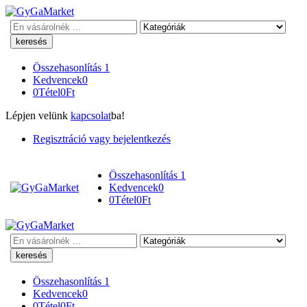
Keresés
Összehasonlítás
1
Kedvencek
0
0
Tétel
0
Ft
Lépjen velünk
kapcsolat
ba!
Regisztráció vagy bejelentkezés
Összehasonlítás
1
Kedvencek
0
0
Tétel
0
Ft
Keresés
Összehasonlítás
1
Kedvencek
0
0
Tétel
0
Ft