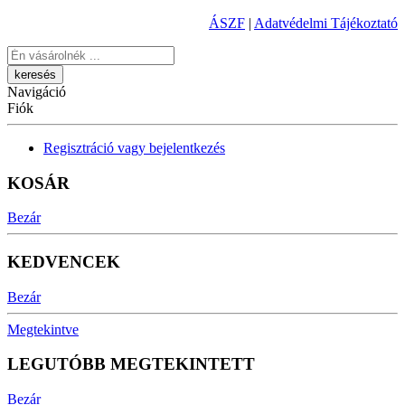
ÁSZF
|
Adatvédelmi Tájékoztató
Keresés
Navigáció
Fiók
Regisztráció vagy bejelentkezés
KOSÁR
Bezár
KEDVENCEK
Bezár
Megtekintve
LEGUTÓBB MEGTEKINTETT
Bezár