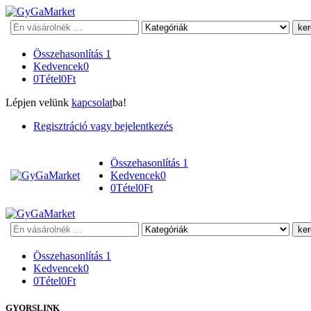
Keresés
Összehasonlítás
1
Kedvencek
0
0
Tétel
0
Ft
Lépjen velünk
kapcsolat
ba!
Regisztráció vagy bejelentkezés
Összehasonlítás
1
Kedvencek
0
0
Tétel
0
Ft
Keresés
Összehasonlítás
1
Kedvencek
0
0
Tétel
0
Ft
GYORSLINK