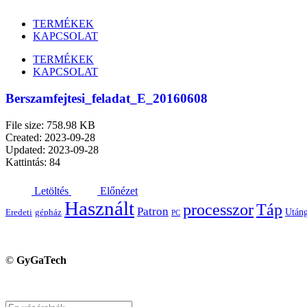
TERMÉKEK
KAPCSOLAT
TERMÉKEK
KAPCSOLAT
Berszamfejtesi_feladat_E_20160608
File size: 758.98 KB
Created: 2023-09-28
Updated: 2023-09-28
Kattintás: 84
Letöltés
Előnézet
Használt
processzor
Táp
Patron
Utáng
Eredeti
gépház
PC
©
GyGaTech
Keresés