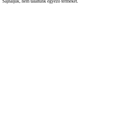
Sajnáljuk, nem találtunk egyező terméket.
Keresés
Navigáció
Fiók
Regisztráció vagy bejelentkezés
KOSÁR
Bezár
KEDVENCEK
Bezár
Megtekintve
LEGUTÓBB MEGTEKINTETT
Bezár