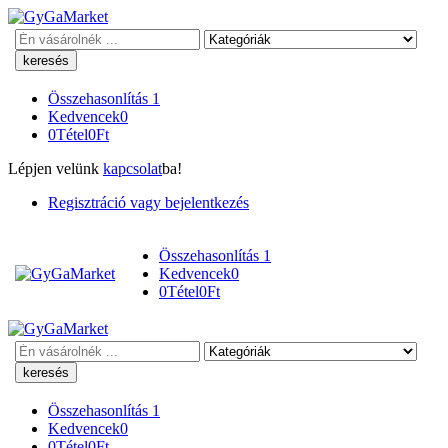
Keresés
Összehasonlítás
1
Kedvencek
0
0
Tétel
0
Ft
Lépjen velünk
kapcsolat
ba!
Regisztráció vagy bejelentkezés
Összehasonlítás
1
Kedvencek
0
0
Tétel
0
Ft
Keresés
Összehasonlítás
1
Kedvencek
0
0
Tétel
0
Ft