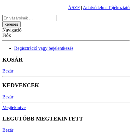
ÁSZF
|
Adatvédelmi Tájékoztató
Keresés
Navigáció
Fiók
Regisztráció vagy bejelentkezés
KOSÁR
Bezár
KEDVENCEK
Bezár
Megtekintve
LEGUTÓBB MEGTEKINTETT
Bezár