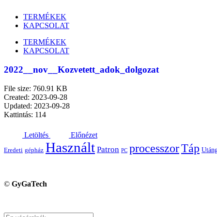
TERMÉKEK
KAPCSOLAT
TERMÉKEK
KAPCSOLAT
2022__nov__Kozvetett_adok_dolgozat
File size: 760.91 KB
Created: 2023-09-28
Updated: 2023-09-28
Kattintás: 114
Letöltés
Előnézet
Használt
processzor
Táp
Patron
Utáng
Eredeti
gépház
PC
©
GyGaTech
Keresés