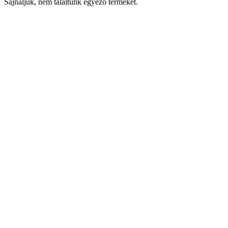
Sajnáljuk, nem találtunk egyező terméket.
Keresés
Navigáció
Fiók
Regisztráció vagy bejelentkezés
KOSÁR
Bezár
KEDVENCEK
Bezár
Megtekintve
LEGUTÓBB MEGTEKINTETT
Bezár