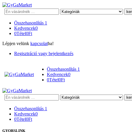
Keresés
Összehasonlítás
1
Kedvencek
0
0
Tétel
0
Ft
Lépjen velünk
kapcsolat
ba!
Regisztráció vagy bejelentkezés
Összehasonlítás
1
Kedvencek
0
0
Tétel
0
Ft
Keresés
Összehasonlítás
1
Kedvencek
0
0
Tétel
0
Ft
GYORSLINK