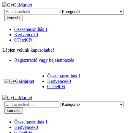
Keresés
Összehasonlítás
1
Kedvencek
0
0
Tétel
0
Ft
Lépjen velünk
kapcsolat
ba!
Regisztráció vagy bejelentkezés
Összehasonlítás
1
Kedvencek
0
0
Tétel
0
Ft
Keresés
Összehasonlítás
1
Kedvencek
0
0
Tétel
0
Ft