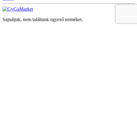
Sajnáljuk, nem találtunk egyező terméket.
Keresés
Navigáció
Fiók
Regisztráció vagy bejelentkezés
KOSÁR
Bezár
KEDVENCEK
Bezár
Megtekintve
LEGUTÓBB MEGTEKINTETT