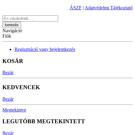
ÁSZF
|
Adatvédelmi Tájékoztató
Keresés
Navigáció
Fiók
Regisztráció vagy bejelentkezés
KOSÁR
Bezár
KEDVENCEK
Bezár
Megtekintve
LEGUTÓBB MEGTEKINTETT
Bezár