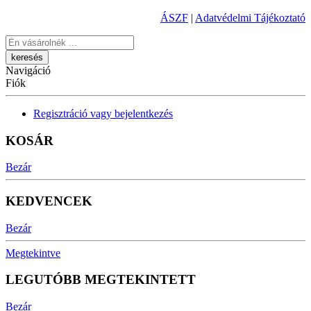
ÁSZF
|
Adatvédelmi Tájékoztató
Keresés
Navigáció
Fiók
Regisztráció vagy bejelentkezés
KOSÁR
Bezár
KEDVENCEK
Bezár
Megtekintve
LEGUTÓBB MEGTEKINTETT
Bezár