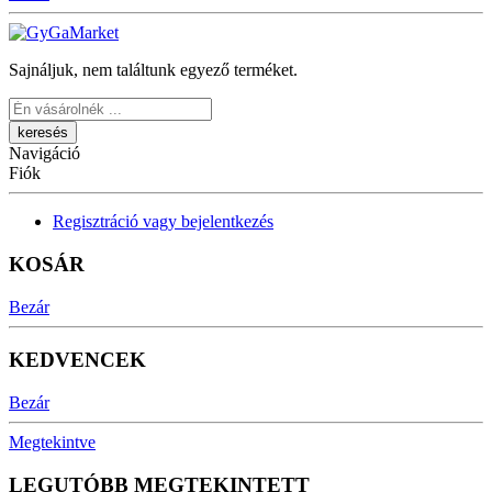
Sajnáljuk, nem találtunk egyező terméket.
Keresés
Navigáció
Fiók
Regisztráció vagy bejelentkezés
KOSÁR
Bezár
KEDVENCEK
Bezár
Megtekintve
LEGUTÓBB MEGTEKINTETT