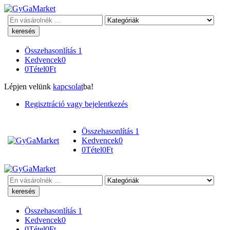
Keresés
Összehasonlítás
1
Kedvencek
0
0
Tétel
0
Ft
Lépjen velünk
kapcsolat
ba!
Regisztráció vagy bejelentkezés
Összehasonlítás
1
Kedvencek
0
0
Tétel
0
Ft
Keresés
Összehasonlítás
1
Kedvencek
0
0
Tétel
0
Ft