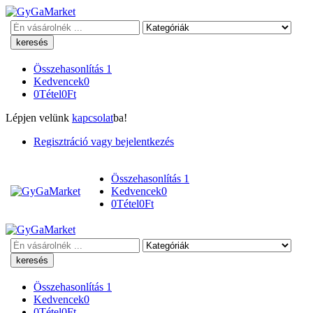
Keresés
Összehasonlítás
1
Kedvencek
0
0
Tétel
0
Ft
Lépjen velünk
kapcsolat
ba!
Regisztráció vagy bejelentkezés
Összehasonlítás
1
Kedvencek
0
0
Tétel
0
Ft
Keresés
Összehasonlítás
1
Kedvencek
0
0
Tétel
0
Ft