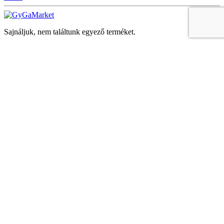
Sajnáljuk, nem találtunk egyező terméket.
Keresés
Navigáció
Fiók
Regisztráció vagy bejelentkezés
KOSÁR
Bezár
KEDVENCEK
Bezár
Megtekintve
LEGUTÓBB MEGTEKINTETT