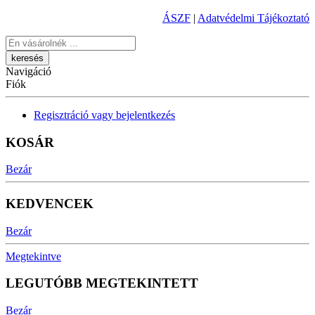
ÁSZF
|
Adatvédelmi Tájékoztató
Keresés
Navigáció
Fiók
Regisztráció vagy bejelentkezés
KOSÁR
Bezár
KEDVENCEK
Bezár
Megtekintve
LEGUTÓBB MEGTEKINTETT
Bezár