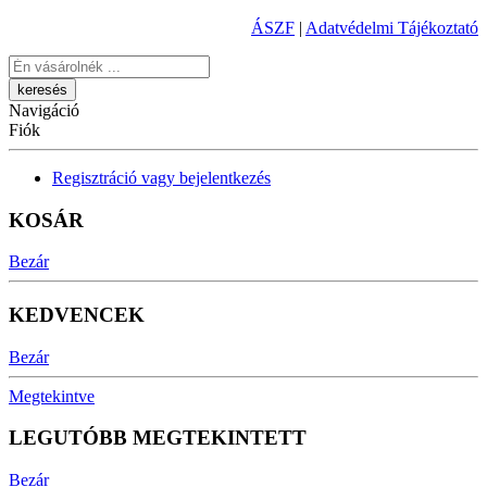
ÁSZF
|
Adatvédelmi Tájékoztató
Keresés
Navigáció
Fiók
Regisztráció vagy bejelentkezés
KOSÁR
Bezár
KEDVENCEK
Bezár
Megtekintve
LEGUTÓBB MEGTEKINTETT
Bezár