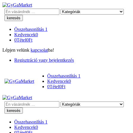
Keresés
Összehasonlítás
1
Kedvencek
0
0
Tétel
0
Ft
Lépjen velünk
kapcsolat
ba!
Regisztráció vagy bejelentkezés
Összehasonlítás
1
Kedvencek
0
0
Tétel
0
Ft
Keresés
Összehasonlítás
1
Kedvencek
0
0
Tétel
0
Ft