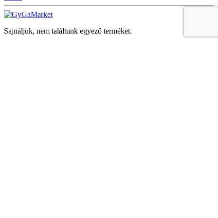
Sajnáljuk, nem találtunk egyező terméket.
Keresés
Navigáció
Fiók
Regisztráció vagy bejelentkezés
KOSÁR
Bezár
KEDVENCEK
Bezár
Megtekintve
LEGUTÓBB MEGTEKINTETT