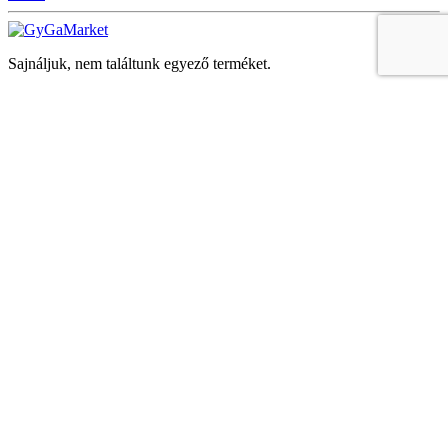
Sajnáljuk, nem találtunk egyező terméket.
Keresés
Navigáció
Fiók
Regisztráció vagy bejelentkezés
KOSÁR
Bezár
KEDVENCEK
Bezár
Megtekintve
LEGUTÓBB MEGTEKINTETT