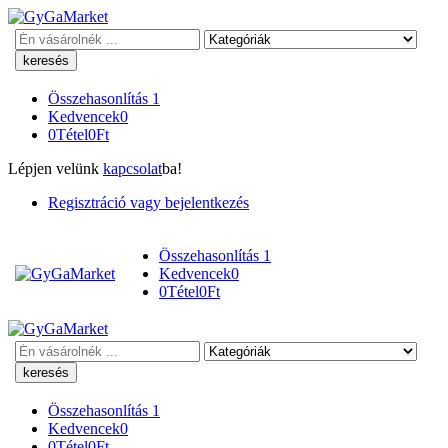
Keresés
Összehasonlítás
1
Kedvencek
0
0
Tétel
0
Ft
Lépjen velünk
kapcsolat
ba!
Regisztráció vagy bejelentkezés
Összehasonlítás
1
Kedvencek
0
0
Tétel
0
Ft
Keresés
Összehasonlítás
1
Kedvencek
0
0
Tétel
0
Ft