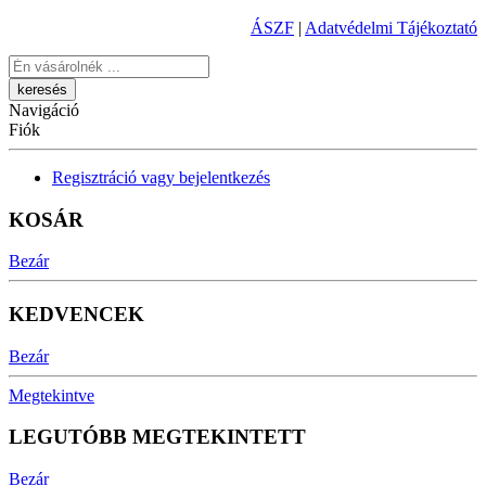
ÁSZF
|
Adatvédelmi Tájékoztató
Keresés
Navigáció
Fiók
Regisztráció vagy bejelentkezés
KOSÁR
Bezár
KEDVENCEK
Bezár
Megtekintve
LEGUTÓBB MEGTEKINTETT
Bezár