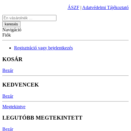
ÁSZF
|
Adatvédelmi Tájékoztató
Keresés
Navigáció
Fiók
Regisztráció vagy bejelentkezés
KOSÁR
Bezár
KEDVENCEK
Bezár
Megtekintve
LEGUTÓBB MEGTEKINTETT
Bezár