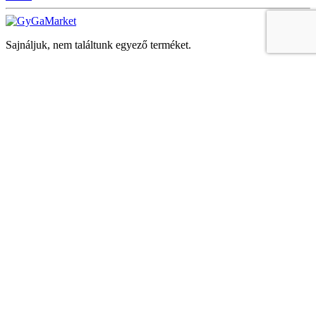
Sajnáljuk, nem találtunk egyező terméket.
Keresés
Navigáció
Fiók
Regisztráció vagy bejelentkezés
KOSÁR
Bezár
KEDVENCEK
Bezár
Megtekintve
LEGUTÓBB MEGTEKINTETT