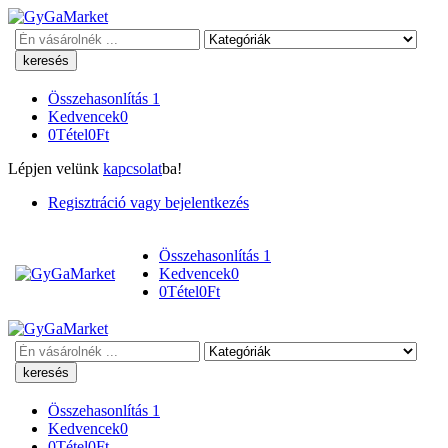
Keresés
Összehasonlítás
1
Kedvencek
0
0
Tétel
0
Ft
Lépjen velünk
kapcsolat
ba!
Regisztráció vagy bejelentkezés
Összehasonlítás
1
Kedvencek
0
0
Tétel
0
Ft
Keresés
Összehasonlítás
1
Kedvencek
0
0
Tétel
0
Ft