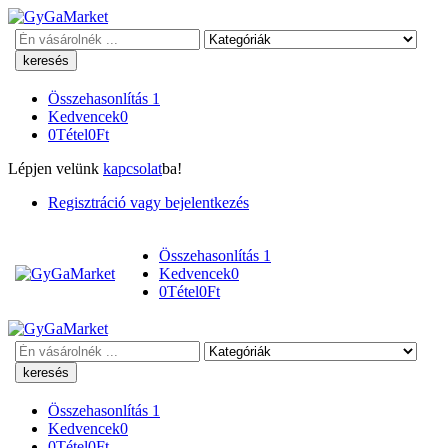
Keresés
Összehasonlítás
1
Kedvencek
0
0
Tétel
0
Ft
Lépjen velünk
kapcsolat
ba!
Regisztráció vagy bejelentkezés
Összehasonlítás
1
Kedvencek
0
0
Tétel
0
Ft
Keresés
Összehasonlítás
1
Kedvencek
0
0
Tétel
0
Ft