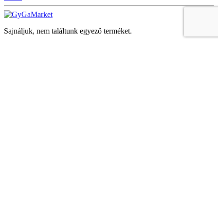
Sajnáljuk, nem találtunk egyező terméket.
Keresés
Navigáció
Fiók
Regisztráció vagy bejelentkezés
KOSÁR
Bezár
KEDVENCEK
Bezár
Megtekintve
LEGUTÓBB MEGTEKINTETT