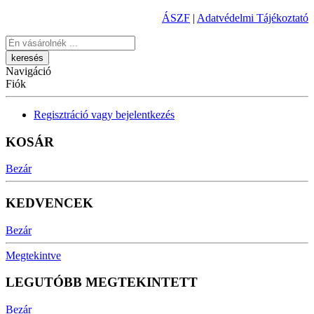
ÁSZF
|
Adatvédelmi Tájékoztató
Keresés
Navigáció
Fiók
Regisztráció vagy bejelentkezés
KOSÁR
Bezár
KEDVENCEK
Bezár
Megtekintve
LEGUTÓBB MEGTEKINTETT
Bezár