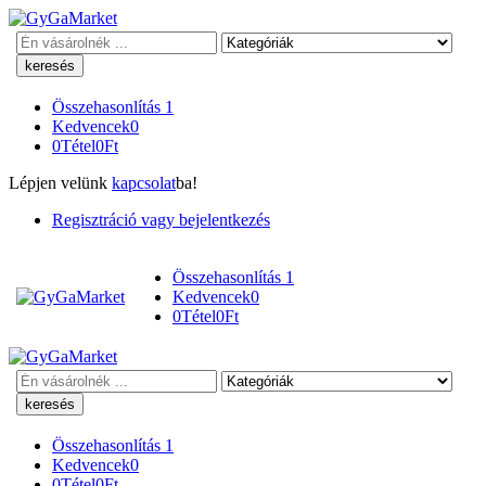
Keresés
Összehasonlítás
1
Kedvencek
0
0
Tétel
0
Ft
Lépjen velünk
kapcsolat
ba!
Regisztráció vagy bejelentkezés
Összehasonlítás
1
Kedvencek
0
0
Tétel
0
Ft
Keresés
Összehasonlítás
1
Kedvencek
0
0
Tétel
0
Ft