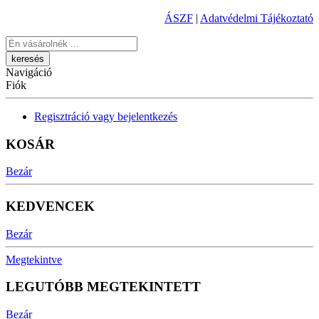
ÁSZF
|
Adatvédelmi Tájékoztató
Keresés
Navigáció
Fiók
Regisztráció vagy bejelentkezés
KOSÁR
Bezár
KEDVENCEK
Bezár
Megtekintve
LEGUTÓBB MEGTEKINTETT
Bezár