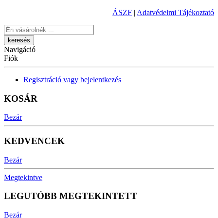
ÁSZF
|
Adatvédelmi Tájékoztató
Keresés
Navigáció
Fiók
Regisztráció vagy bejelentkezés
KOSÁR
Bezár
KEDVENCEK
Bezár
Megtekintve
LEGUTÓBB MEGTEKINTETT
Bezár