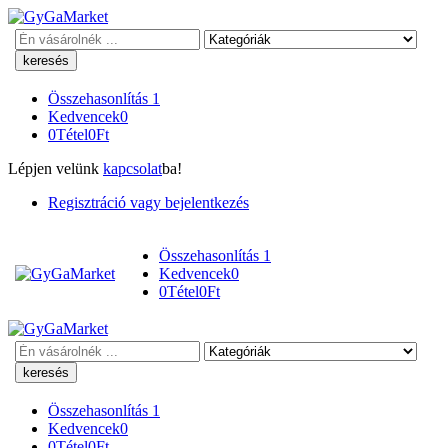
Keresés
Összehasonlítás
1
Kedvencek
0
0
Tétel
0
Ft
Lépjen velünk
kapcsolat
ba!
Regisztráció vagy bejelentkezés
Összehasonlítás
1
Kedvencek
0
0
Tétel
0
Ft
Keresés
Összehasonlítás
1
Kedvencek
0
0
Tétel
0
Ft