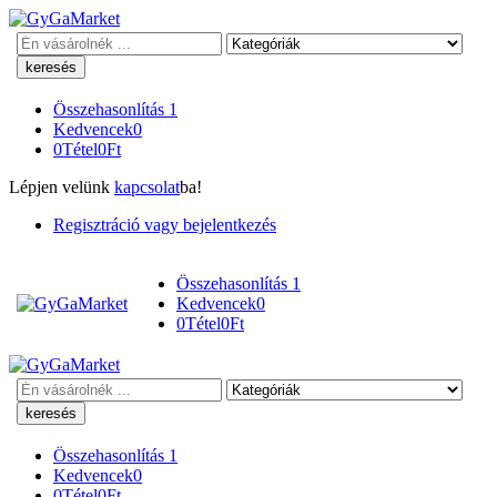
Keresés
Összehasonlítás
1
Kedvencek
0
0
Tétel
0
Ft
Lépjen velünk
kapcsolat
ba!
Regisztráció vagy bejelentkezés
Összehasonlítás
1
Kedvencek
0
0
Tétel
0
Ft
Keresés
Összehasonlítás
1
Kedvencek
0
0
Tétel
0
Ft