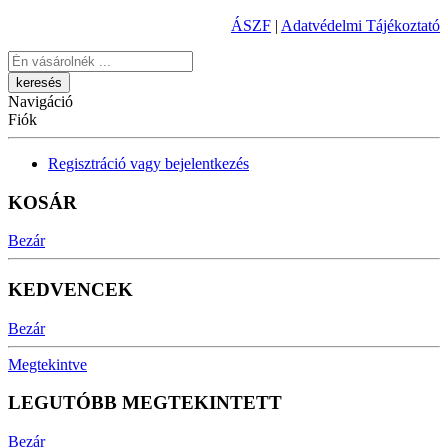
ÁSZF
|
Adatvédelmi Tájékoztató
Keresés
Navigáció
Fiók
Regisztráció vagy bejelentkezés
KOSÁR
Bezár
KEDVENCEK
Bezár
Megtekintve
LEGUTÓBB MEGTEKINTETT
Bezár