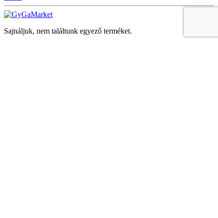
Sajnáljuk, nem találtunk egyező terméket.
Keresés
Navigáció
Fiók
Regisztráció vagy bejelentkezés
KOSÁR
Bezár
KEDVENCEK
Bezár
Megtekintve
LEGUTÓBB MEGTEKINTETT