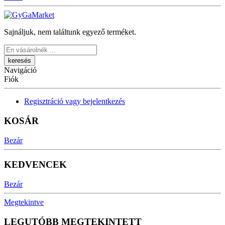
Sajnáljuk, nem találtunk egyező terméket.
Keresés
Navigáció
Fiók
Regisztráció vagy bejelentkezés
KOSÁR
Bezár
KEDVENCEK
Bezár
Megtekintve
LEGUTÓBB MEGTEKINTETT