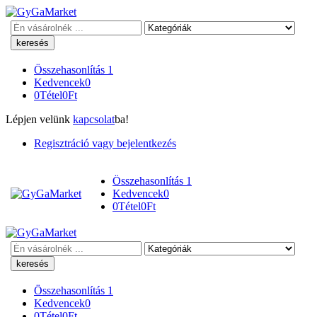
Keresés
Összehasonlítás
1
Kedvencek
0
0
Tétel
0
Ft
Lépjen velünk
kapcsolat
ba!
Regisztráció vagy bejelentkezés
Összehasonlítás
1
Kedvencek
0
0
Tétel
0
Ft
Keresés
Összehasonlítás
1
Kedvencek
0
0
Tétel
0
Ft