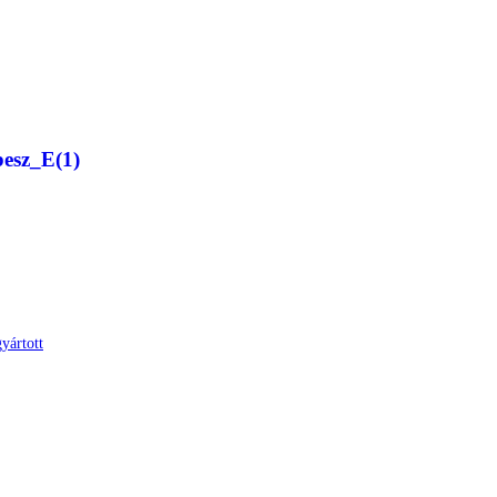
esz_E(1)
yártott