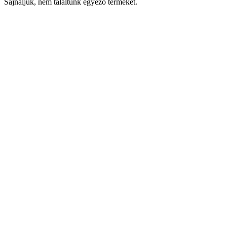
Sajnáljuk, nem találtunk egyező terméket.
Keresés
Navigáció
Fiók
Regisztráció vagy bejelentkezés
KOSÁR
Bezár
KEDVENCEK
Bezár
Megtekintve
LEGUTÓBB MEGTEKINTETT
Bezár