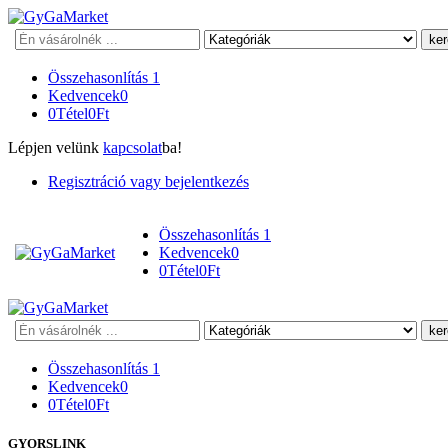
Keresés
Összehasonlítás
1
Kedvencek
0
0
Tétel
0
Ft
Lépjen velünk
kapcsolat
ba!
Regisztráció vagy bejelentkezés
Összehasonlítás
1
Kedvencek
0
0
Tétel
0
Ft
Keresés
Összehasonlítás
1
Kedvencek
0
0
Tétel
0
Ft
GYORSLINK