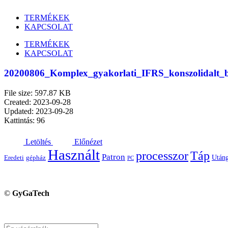
TERMÉKEK
KAPCSOLAT
TERMÉKEK
KAPCSOLAT
20200806_Komplex_gyakorlati_IFRS_konszolidalt_b
File size: 597.87 KB
Created: 2023-09-28
Updated: 2023-09-28
Kattintás: 96
Letöltés
Előnézet
Használt
processzor
Táp
Patron
Utáng
Eredeti
gépház
PC
©
GyGaTech
Keresés