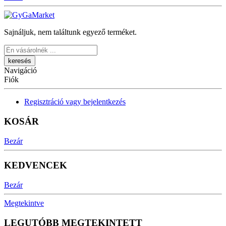
Sajnáljuk, nem találtunk egyező terméket.
Keresés
Navigáció
Fiók
Regisztráció vagy bejelentkezés
KOSÁR
Bezár
KEDVENCEK
Bezár
Megtekintve
LEGUTÓBB MEGTEKINTETT