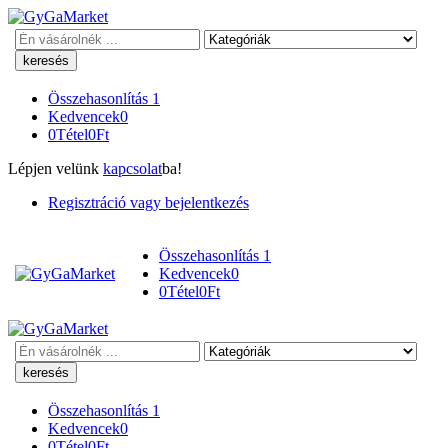
Keresés
Összehasonlítás
1
Kedvencek
0
0
Tétel
0
Ft
Lépjen velünk
kapcsolat
ba!
Regisztráció vagy bejelentkezés
Összehasonlítás
1
Kedvencek
0
0
Tétel
0
Ft
Keresés
Összehasonlítás
1
Kedvencek
0
0
Tétel
0
Ft