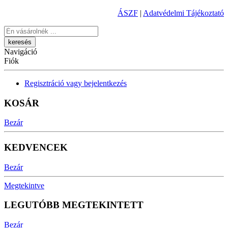
ÁSZF
|
Adatvédelmi Tájékoztató
Keresés
Navigáció
Fiók
Regisztráció vagy bejelentkezés
KOSÁR
Bezár
KEDVENCEK
Bezár
Megtekintve
LEGUTÓBB MEGTEKINTETT
Bezár