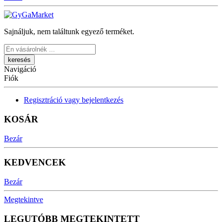
Sajnáljuk, nem találtunk egyező terméket.
Keresés
Navigáció
Fiók
Regisztráció vagy bejelentkezés
KOSÁR
Bezár
KEDVENCEK
Bezár
Megtekintve
LEGUTÓBB MEGTEKINTETT