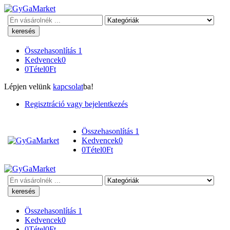
Keresés
Összehasonlítás
1
Kedvencek
0
0
Tétel
0
Ft
Lépjen velünk
kapcsolat
ba!
Regisztráció vagy bejelentkezés
Összehasonlítás
1
Kedvencek
0
0
Tétel
0
Ft
Keresés
Összehasonlítás
1
Kedvencek
0
0
Tétel
0
Ft