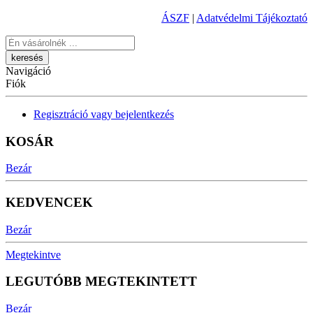
ÁSZF
|
Adatvédelmi Tájékoztató
Keresés
Navigáció
Fiók
Regisztráció vagy bejelentkezés
KOSÁR
Bezár
KEDVENCEK
Bezár
Megtekintve
LEGUTÓBB MEGTEKINTETT
Bezár