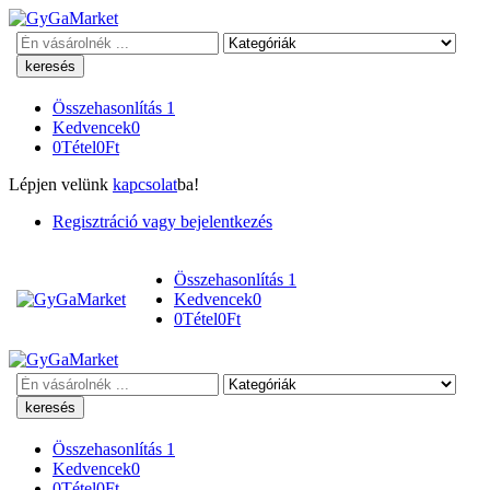
Keresés
Összehasonlítás
1
Kedvencek
0
0
Tétel
0
Ft
Lépjen velünk
kapcsolat
ba!
Regisztráció vagy bejelentkezés
Összehasonlítás
1
Kedvencek
0
0
Tétel
0
Ft
Keresés
Összehasonlítás
1
Kedvencek
0
0
Tétel
0
Ft