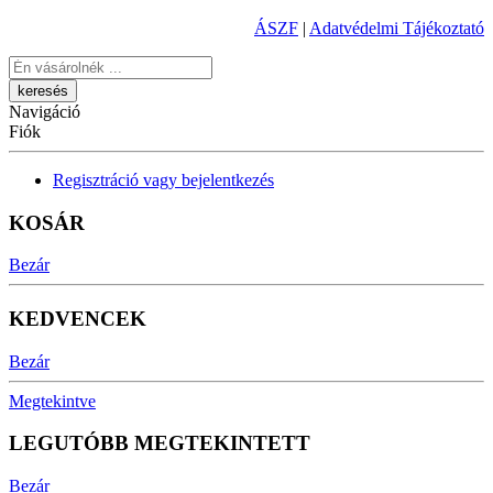
ÁSZF
|
Adatvédelmi Tájékoztató
Keresés
Navigáció
Fiók
Regisztráció vagy bejelentkezés
KOSÁR
Bezár
KEDVENCEK
Bezár
Megtekintve
LEGUTÓBB MEGTEKINTETT
Bezár