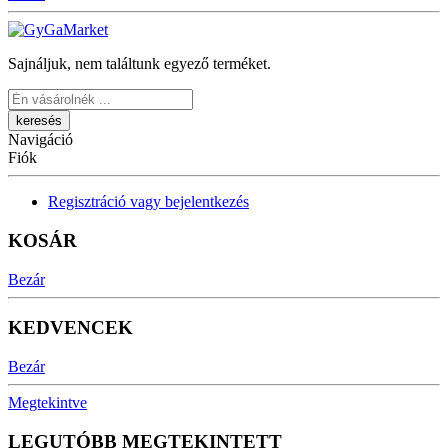
Sajnáljuk, nem találtunk egyező terméket.
Keresés
Navigáció
Fiók
Regisztráció vagy bejelentkezés
KOSÁR
Bezár
KEDVENCEK
Bezár
Megtekintve
LEGUTÓBB MEGTEKINTETT