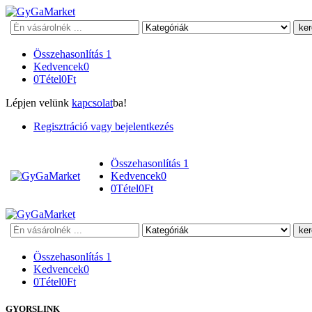
Keresés
Összehasonlítás
1
Kedvencek
0
0
Tétel
0
Ft
Lépjen velünk
kapcsolat
ba!
Regisztráció vagy bejelentkezés
Összehasonlítás
1
Kedvencek
0
0
Tétel
0
Ft
Keresés
Összehasonlítás
1
Kedvencek
0
0
Tétel
0
Ft
GYORSLINK