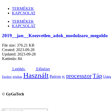
TERMÉKEK
KAPCSOLAT
TERMÉKEK
KAPCSOLAT
2019__jan__Koezvetlen_adok_modulzaro_megoldo
File size: 376.21 KB
Created: 2023-09-28
Updated: 2023-09-28
Kattintás: 84
Letöltés
Előnézet
Használt
processzor
Táp
Patron
Utáng
Eredeti
gépház
PC
©
GyGaTech
Keresés