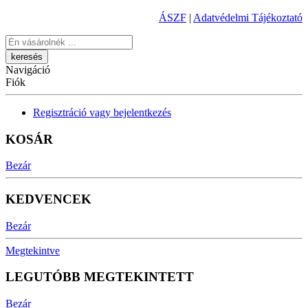
ÁSZF
|
Adatvédelmi Tájékoztató
Keresés
Navigáció
Fiók
Regisztráció vagy bejelentkezés
KOSÁR
Bezár
KEDVENCEK
Bezár
Megtekintve
LEGUTÓBB MEGTEKINTETT
Bezár