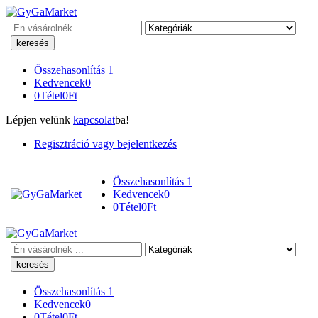
Keresés
Összehasonlítás
1
Kedvencek
0
0
Tétel
0
Ft
Lépjen velünk
kapcsolat
ba!
Regisztráció vagy bejelentkezés
Összehasonlítás
1
Kedvencek
0
0
Tétel
0
Ft
Keresés
Összehasonlítás
1
Kedvencek
0
0
Tétel
0
Ft