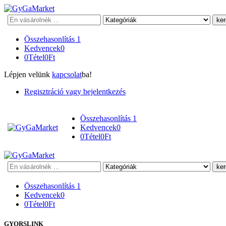
Keresés
Összehasonlítás
1
Kedvencek
0
0
Tétel
0
Ft
Lépjen velünk
kapcsolat
ba!
Regisztráció vagy bejelentkezés
Összehasonlítás
1
Kedvencek
0
0
Tétel
0
Ft
Keresés
Összehasonlítás
1
Kedvencek
0
0
Tétel
0
Ft
GYORSLINK