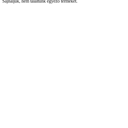
Sajnáljuk, nem találtunk egyező terméket.
Keresés
Navigáció
Fiók
Regisztráció vagy bejelentkezés
KOSÁR
Bezár
KEDVENCEK
Bezár
Megtekintve
LEGUTÓBB MEGTEKINTETT
Bezár