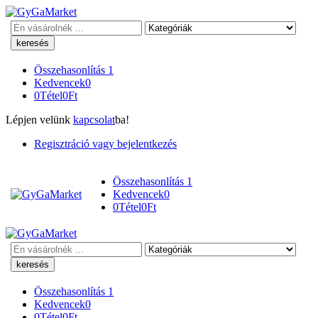
Keresés
Összehasonlítás
1
Kedvencek
0
0
Tétel
0
Ft
Lépjen velünk
kapcsolat
ba!
Regisztráció vagy bejelentkezés
Összehasonlítás
1
Kedvencek
0
0
Tétel
0
Ft
Keresés
Összehasonlítás
1
Kedvencek
0
0
Tétel
0
Ft