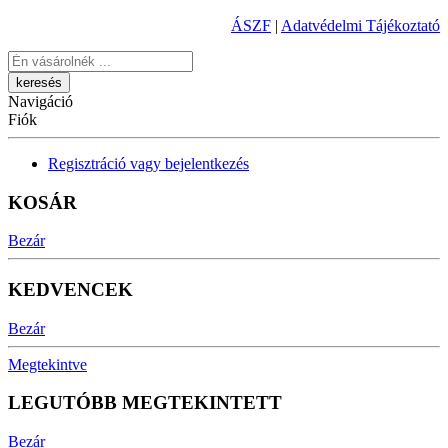
ÁSZF
|
Adatvédelmi Tájékoztató
Keresés
Navigáció
Fiók
Regisztráció vagy bejelentkezés
KOSÁR
Bezár
KEDVENCEK
Bezár
Megtekintve
LEGUTÓBB MEGTEKINTETT
Bezár