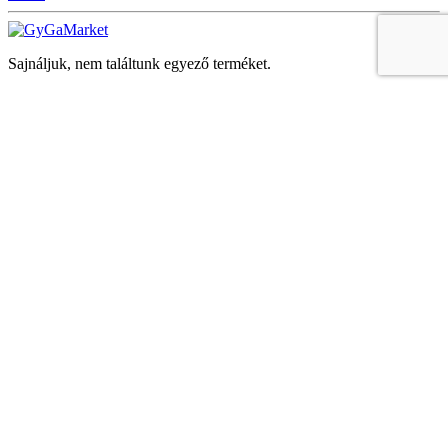
Sajnáljuk, nem találtunk egyező terméket.
Keresés
Navigáció
Fiók
Regisztráció vagy bejelentkezés
KOSÁR
Bezár
KEDVENCEK
Bezár
Megtekintve
LEGUTÓBB MEGTEKINTETT