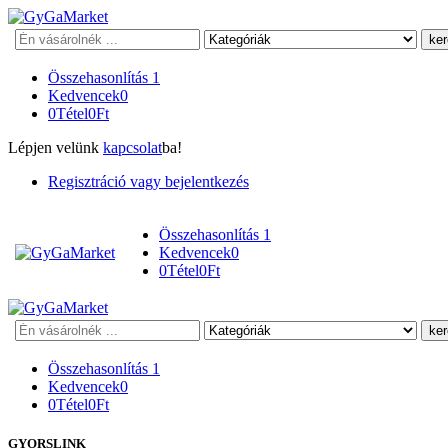
Keresés
Összehasonlítás
1
Kedvencek
0
0
Tétel
0
Ft
Lépjen velünk
kapcsolat
ba!
Regisztráció vagy bejelentkezés
Összehasonlítás
1
Kedvencek
0
0
Tétel
0
Ft
Keresés
Összehasonlítás
1
Kedvencek
0
0
Tétel
0
Ft
GYORSLINK